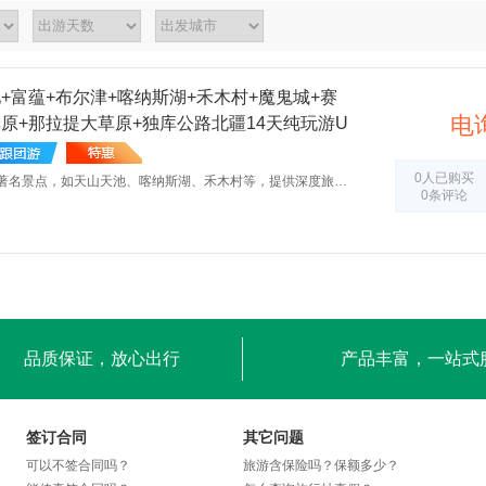
+富蕴+布尔津+喀纳斯湖+禾木村+魔鬼城+赛
电
原+那拉提大草原+独库公路北疆14天纯玩游U
Tianchi + Fuyun + Burqin + Kanas Lake + Hem
ity + Sailimu Lake + Kalajun Prairie + Nalati P
0人已购买
深度游览：涵盖北疆多个著名景点，如天山天池、喀纳斯湖、禾木村等，提供深度旅游体验。 美食盛宴：全程13早23正餐，包含烤全羊、高白鲑鱼宴等特色美食，满足味蕾享受。 舒适住宿：全程3-4钻酒店，部分城市安排特色酒店，确保休息舒适。 无购物无忧：全程无购物、无自费、无隐形消费，提供放心的旅游服务。 特色活动：包含图瓦人家访、骑马活动等，增加旅游趣味性。 交通便捷：2+1空调旅游车，独库公路商务车，确保旅途舒适。 门票包含：首道门票及区间车费用已含，节省额外开支。 赠送项目：每天一瓶水、意外保险等，增加行程价值
0条评论
way: 14-Day Pure Play Tour in Northern Xinjia
品质保证，放心出行
产品丰富，一站式
签订合同
其它问题
可以不签合同吗？
旅游含保险吗？保额多少？