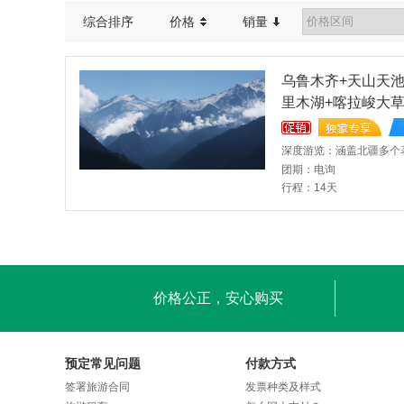
综合排序
价格
销量
乌鲁木齐+天山天池
里木湖+喀拉峻大草
rumqi + Tianshan 
u Village + Devil C
rairie + Duku High
团期：电询
ng
行程：14天
价格公正，安心购买
预定常见问题
付款方式
签署旅游合同
发票种类及样式